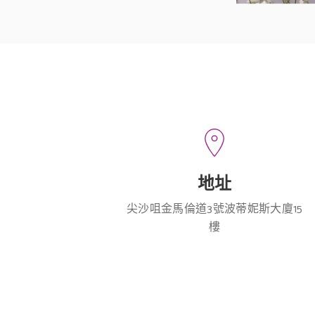
地址
尖沙咀金馬倫道3號波蒂妮斯大廈15
樓