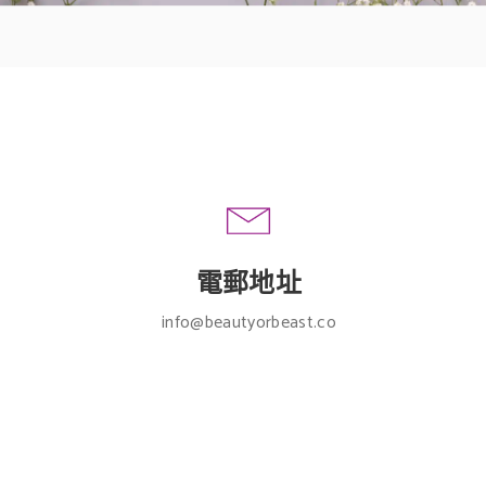
電郵地址
info@beautyorbeast.co