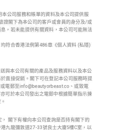
用本公司服務和賬單的資料及本公司提供服
驗證閣下為本公司的客戶或會員的身分及/或
消息，若未能提供有關資料，本公司可能無法
合香港法例第486章《個人資料 (私隱)
發送與本公司有關的產品及服務資料以及本公
料於直接促銷。閣下可在登記本公司服務時提
、或電郵至
info@beautyorbeast.co
、或致電
閣下亦可於本公司發出之電郵中根據簡單指示揀
費。
定， 閣下有權向本公司查詢是否持有閣下的
龍彌敦道27-33號良士大廈5樓C室，以