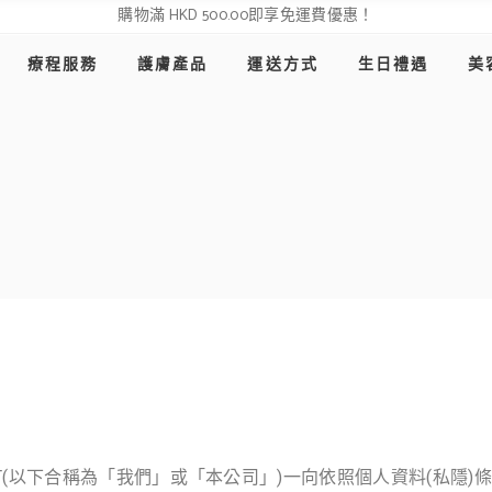
購物滿 HKD 500.00即享免運費優惠！
全部
療程服務
護膚產品
運送方式
生日禮遇
美
修身塑形
女性養生
全部
美肌塑顏
修身塑形
女性養生
美肌塑顏
EAST(以下合稱為「我們」或「本公司」)一向依照個人資料(私隱