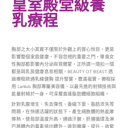
皇室殿堂級養
乳療程
胸部之大小其實不僅限於外觀上的賞心悅目，更是
影響整個家庭健康，不容忽視的重要之門，畢竟女
性胸部都影響內分泌與賀爾蒙，正所謂一環扣一環
都是與乳房健康息息相關，BEAUTY OT BEAST 透
過療程疏通乳線健胸 提升堅實，豐滿挻實，療程採
用 Lanluis 胸部專屬美容儀，以最先進的射頻技術與
能量射頻於一身，可深層直達脂肪體細胞組織。
針對乳腺增生、失去彈性、委縮下垂、脂肪流失等
問題，在快速活躍的狀態下，產生細胞體的熱能摩
擦熱，使局部溫度升高，通過汗腺，肝腸循環及淋
巴將體內的毒素排出體外，達到嫩膚、提升、收緊