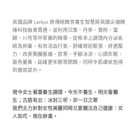
英國品牌 Lanluis 將傳統韓宮養生智慧與英國尖端精
煉科技融會貫通，並利用沉香、丹參、香附、當
歸、川芎等中草藥的精華，從根本上調理內分泌系
統及卵巢，有效活血行氣、舒緩經前緊張、排遣壓
力、改善胸腹脹痛、宮寒、手腳冰涼、心煩失眠、
面色萎黃、延緩更年期等問題，同時令肌膚狀態得
到徹底提升。
現今女士著重養生調理，今天不養生，明天看醫
生；古語有云：冰封三呎，非一日之寒
我們主力針對女性美麗同時又要關注自己健康：女
人如花，根在卵巢。