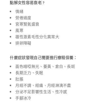
點解女性容易衰老 ?
情緒
勞倦過度
宮寒腎氣盛衰
風寒
雄性激素毛性分化異常大
排卵障礙
什麼症狀發現自己需要進行療程保養：
面色暗啞無光、萎黃、倉白、長斑
長期乏力、失眠
肚脹
月經不調、經痛、月經淋漓不盡
分泌不足影響性生活、性冷感
手腳冰冷