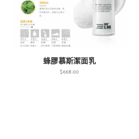
蜂膠慕斯潔面乳
$
668.00