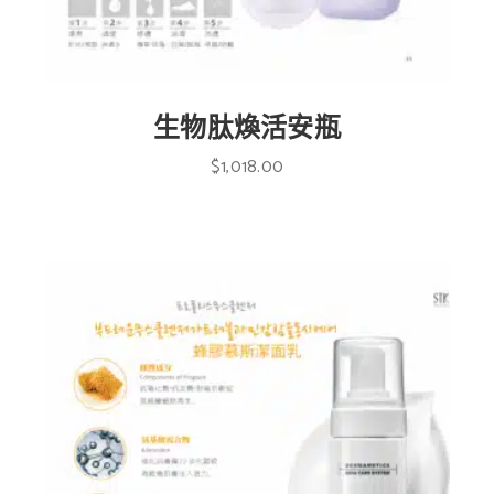
生物肽煥活安瓶
$
1,018.00