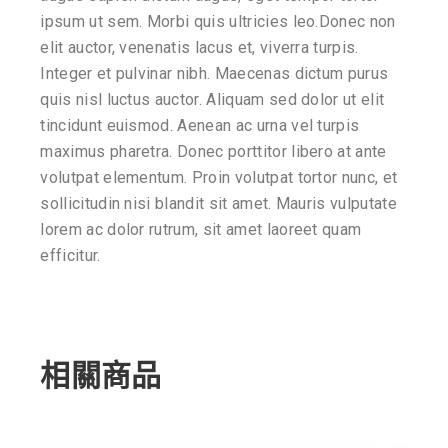
ipsum ut sem. Morbi quis ultricies leo.Donec non
elit auctor, venenatis lacus et, viverra turpis.
Integer et pulvinar nibh. Maecenas dictum purus
quis nisl luctus auctor. Aliquam sed dolor ut elit
tincidunt euismod. Aenean ac urna vel turpis
maximus pharetra. Donec porttitor libero at ante
volutpat elementum. Proin volutpat tortor nunc, et
sollicitudin nisi blandit sit amet. Mauris vulputate
lorem ac dolor rutrum, sit amet laoreet quam
efficitur.
相關商品