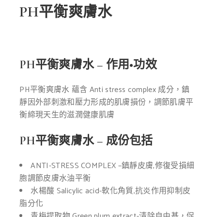
PH平衡爽膚水
PH平衡爽膚水 – 作用•功效
PH平衡爽膚水
蘊含 Anti stress complex 成
分，鎮
靜因外部刺激和壓力形
成的肌膚損份，調節肌膚平
衡
締現天生的滋潤健康肌膚
PH平衡爽膚水 – 成份包括
ANTI-STRESS COMPLEX
–
鎮靜皮膚,
修復受損細
胞
調節皮膚水油平衡
水楊酸
Salicylic acid-
軟化角質,抗炎作用
抑制皮
脂分化
青梅提取物
Green plum extract-
清除自由基，促