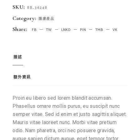
SKU:
BB_36248
Category:
護膚產品
Share:
FB
TW
LNKD
PIN
TMB
VK
描述
額外資訊
Proin eu libero sed lorem blandit accumsan.
Phasellus ornare mollis purus, eu suscipit nunc
semper vitae. Sed id enim et justo sagittis aliquet.
Mauris vitae laoreet nunc. Morbi vitae pretium
odio. Nam pharetra, orci nec posuere gravida,
augue sapien dictum augue, eget tempor tortor