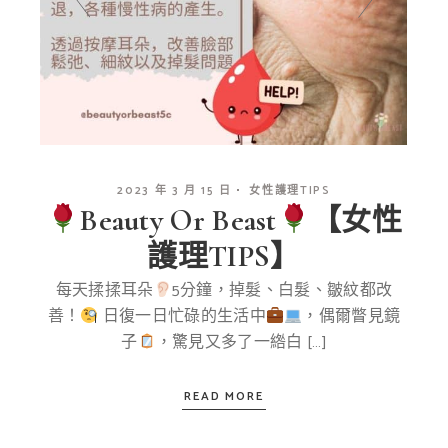
2023 年 3 月 15 日
女性護理TIPS
Beauty Or Beast
【女性
護理TIPS】
每天揉揉耳朵
5分鐘，掉髮、白髮、皺紋都改
善！
日復一日忙碌的生活中
，偶爾瞥見鏡
子
，驚見又多了一綹白 […]
READ MORE