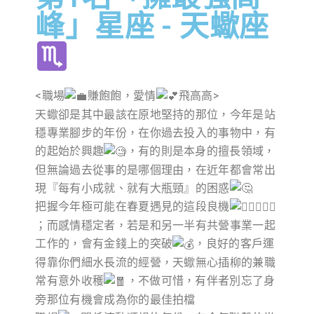
峰」星座 - 天蠍座
<職場
賺飽飽，愛情
飛高高>
天蠍卻是其中最該在原地堅持的那位，今年是站
穩專業腳步的年份，在你過去投入的事物中，有
的起始於興趣
，有的則是本身的擅長領域，
但無論過去從事的是哪個理由，在近年都會常出
現『每有小成就、就有大瓶頸』的困惑
把握今年極可能在春夏遇見的這段良機
；而感情穩定者，若是和另一半有共營事業一起
工作的，會有金錢上的突破
，良好的客戶運
得靠你們細水長流的經營，天蠍無心插柳的兼職
常有意外收穫
，不做可惜，有伴者別忘了身
旁那位有機會成為你的最佳拍檔