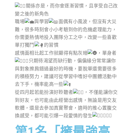
關係亦是，而你會逐漸習慣，且享受自己改
變之後的新角色
職場
與學習
面偶有小風波，但沒有大災
難，很多時刻會小小考驗到你的危機處理能力，
你需要熱情地投入團隊分工之中，改變一些喜歡
單打獨鬥
的習慣
感情面相比起工作就顯得有點灰暗
，單身者
只期待渴望而缺行動，偏偏緣分常常讓你
與對象擦肩錯過最好的時機，要脫單還需要很多
的積極努力，建議可從學習中嗜好中團體活動中
去下手，機率能高一些
從四月起若能扮演好聆聽者
，不僅能讓你交
到好友，也可能由此經營出感情，無論是用交友
軟體，還是去參加真實聚會，適時的推心置腹交
換感受，都可能引爆一段愛情的發生
第1名「擁最強高