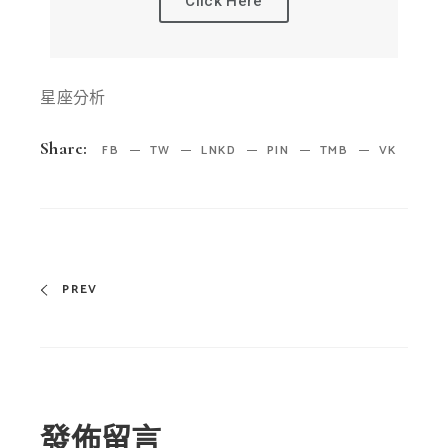
Click Here
星座分析
Share:
FB
TW
LNKD
PIN
TMB
VK
PREV
發佈留言