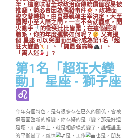
年，這意味著全球政治面傳統價值容易被
推翻，勢必會因為偶發事件
，政權面
臨交替轉換，由喜惡親疏主宰決定，大至
國際小至人際之間，一言不合就翻桌，開
火動手
的衝突比比皆是；在這個經濟
體系，你的年度運勢如何呢？
又有邊
個 星座 可以突圍而出呢?成為第1名「超
狂大變動
」、「擁最強高峰
」、
「萬人迷
」?
第1名「超狂大變
動」 星座 - 獅子座
今年有個特色，是有很多存在已久的關係，會被
逼著面臨新的轉變，你存疑的是『變？那是好還
是壞？』基本上，就是相處模式變了，誰輕誰重
的平衡變了，感情
是，工作
也是，朋友