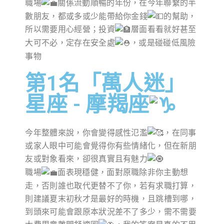
職場
關係流動順暢的年份，在今年聯繫的半
數朋友，都或多或少能帶給你金錢
的幫助，
所以需要用心經營；投資
層面看看就好甚至
大可不必，定存在安全處
，或是碰碰低風險
事物
第1名「萬人迷」
星座 - 摩羯座
今年整體來說，你會變得感性氾濫
，在同事
或家人眼中可能會覺得你有些情緒化，但在新朋
友或對象看來，卻很真實且有魅力
職場
面表現穩健，面對原職除非你主動想
走，否則誰也取代更替不了你，若有求職打算，
則建議夏末初秋才是最好的時機，且跳槽到哪，
到頭來可能會跟原本狀況差不了多少，需不需要