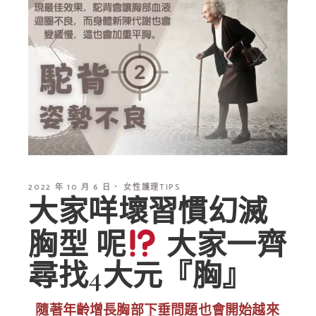
2022 年 10 月 6 日
女性護理TIPS
大家咩壞習慣幻滅
胸型 呢
大家一齊
尋找4大元『胸』
隨著年齡增長胸部下垂問題也會開始越來