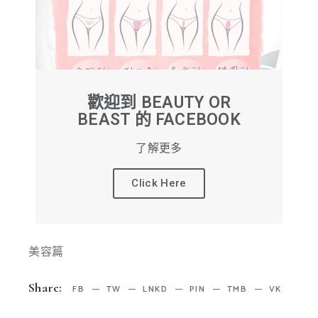
歡迎到 BEAUTY OR
BEAST 的 FACEBOOK
了解更多
Click Here
美容篇
Share:
FB
TW
LNKD
PIN
TMB
VK