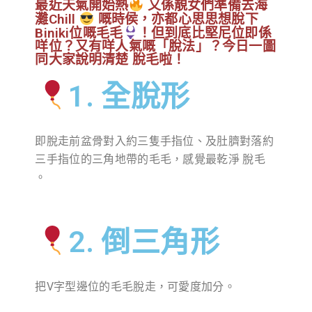
最近天氣開始熱
又係靚女們準備去海
灘Chill
嘅時侯，亦都心思思想脫下
Biniki位嘅毛毛
！但到底比堅尼位即係
咩位？又有咩人氣嘅「脫法」？今日一圖
同大家說明清楚 脫毛啦！
1. 全脫形
即脫走前盆骨對入約三隻手指位、及肚臍對落約
三手指位的三角地帶的毛毛，感覺最乾淨 脫毛
。
2. 倒三角形
把V字型邊位的毛毛脫走，可愛度加分。