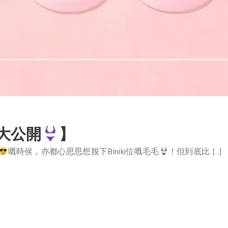
大公開
】
嘅時侯，亦都心思思想脫下Biniki位嘅毛毛
！但到底比 […]