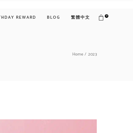
0
THDAY REWARD
BLOG
繁體中文
Home
2023