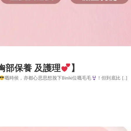
胸部保養 及護理
】
嘅時侯，亦都心思思想脫下Biniki位嘅毛毛
！但到底比 […]