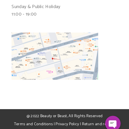
Sunday & Public Holiday
11:00 - 19:00
WhatsApp
Facebook Messenger
@ 2022
Beauty or Beast
, All Rights Reserved
Terms and Conditions
|
Privacy Policy
|
Return and refund