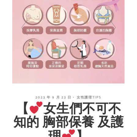
2023 年 9 月 23 日
女性護理TIPS
【
女生們不可不
知的 胸部保養 及護
理
】