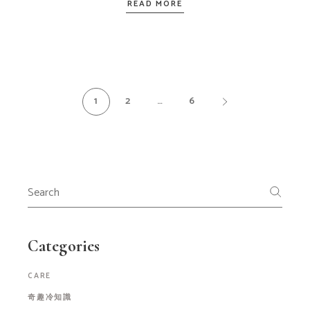
READ MORE
1
2
…
6
Categories
CARE
奇趣冷知識