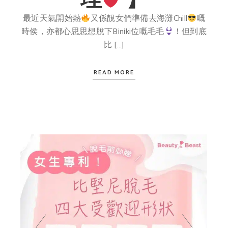
最近天氣開始熱
又係靚女們準備去海灘Chill
嘅
時侯，亦都心思思想脫下Biniki位嘅毛毛
！但到底
比 […]
READ MORE