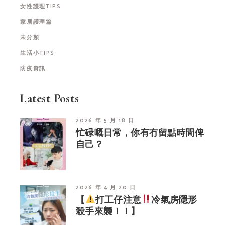
女性護理TIPS
家居護理篇
未分類
生活小TIPS
防疫資訊
Latest Posts
2026 年 5 月 18 日
忙碌嘅日常，你有冇留點時間俾
自己？
2026 年 4 月 20 日
【
打工仔注意
冷氣房隱形
殺手來襲！！】