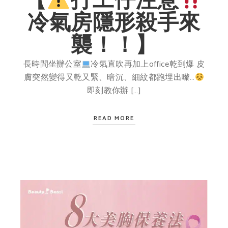
【
打工仔注意
冷氣房隱形殺手來
襲！！】
長時間坐辦公室
冷氣直吹再加上office乾到爆 皮
膚突然變得又乾又緊、暗沉、細紋都跑埋出嚟…
即刻教你辦 […]
READ MORE