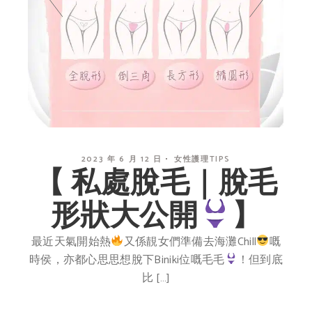
2023 年 6 月 12 日
女性護理TIPS
【 私處脫毛｜脫毛
形狀大公開
】
最近天氣開始熱
又係靚女們準備去海灘Chill
嘅
時侯，亦都心思思想脫下Biniki位嘅毛毛
！但到底
比 […]