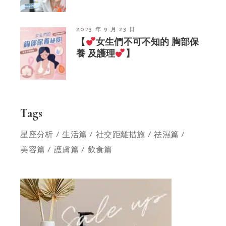
2023 年 9 月 23 日
【
女生們不可不知的 胸部保
養 及護理
】
Tags
星座分析
生活篇
社交距離措施
祛濕篇
美容篇
護膚篇
飲食篇