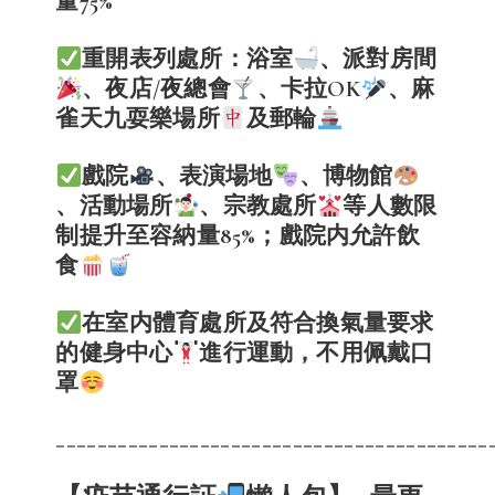
量75%
重開表列處所：浴室
、派對房間
、夜店/夜總會
、卡拉OK
、麻
雀天九耍樂場所
及郵輪
戲院
、表演場地
、博物館
、活動場所
、宗教處所
等人數限
制提升至容納量85%；戲院内允許飲
食
在室内體育處所及符合換氣量要求
的健身中心
進行運動，不用佩戴口
罩
__________________________________________