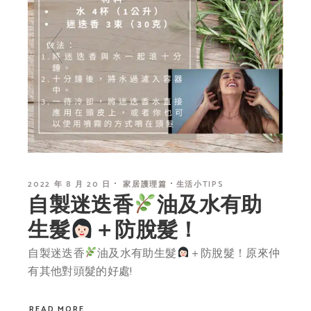
2022 年 8 月 20 日
家居護理篇
生活小TIPS
自製迷迭香
油及水有助
生髮
＋防脫髮！
自製迷迭香
油及水有助生髮
＋防脫髮！原來仲
有其他對頭髮的好處!
READ MORE