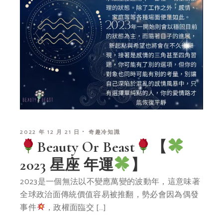
2022 年 12 月 21 日
奇趣冷知識
Beauty Or Beast
【
2023 星座 年運
】
2023是一個無法以不變應萬變的波動年，這意味著
全球政治面傳統價值容易被推翻，勢必會因為偶發
事件
，政權面臨交 […]