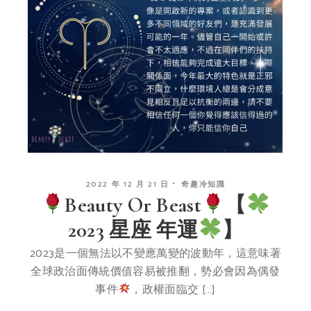
2022 年 12 月 21 日
奇趣冷知識
Beauty Or Beast
【
2023 星座 年運
】
2023是一個無法以不變應萬變的波動年，這意味著
全球政治面傳統價值容易被推翻，勢必會因為偶發
事件
，政權面臨交 […]